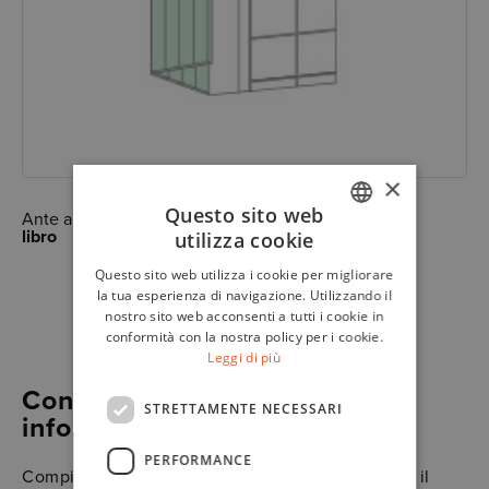
×
Questo sito web
Ante a
libro
utilizza cookie
ITALIAN
Questo sito web utilizza i cookie per migliorare
ENGLISH
la tua esperienza di navigazione. Utilizzando il
nostro sito web acconsenti a tutti i cookie in
conformità con la nostra policy per i cookie.
Leggi di più
Contattaci per maggiori
STRETTAMENTE NECESSARI
informazioni
PERFORMANCE
Compila il form, un nostro addetto ti ricontatterà il