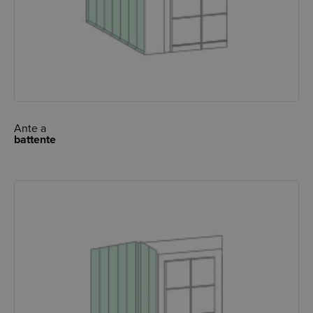
Ante a
battente