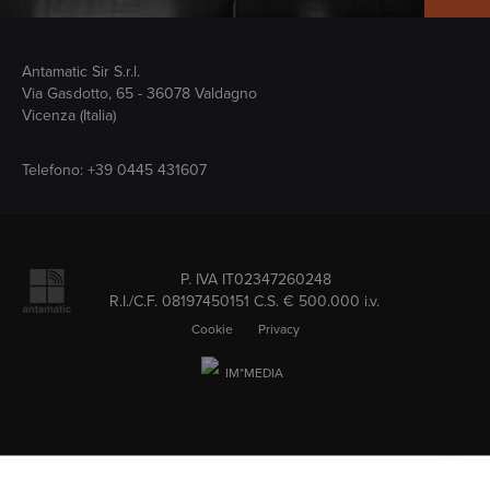
Antamatic Sir S.r.l.
Via Gasdotto, 65 - 36078 Valdagno
Vicenza (Italia)
Telefono:
+39 0445 431607
Seguici su
P. IVA IT02347260248
R.I./C.F. 08197450151 C.S. € 500.000 i.v.
Cookie
Privacy